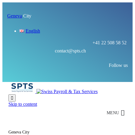
Geneva
City
English
+41 22 508 58 52
contact@spts.ch
Follow us

Skip to content
MENU
Geneva City